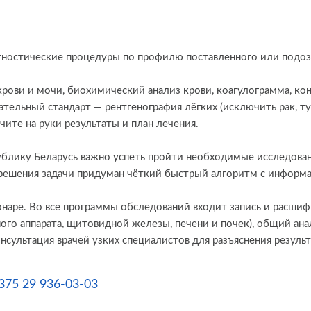
гностические процедуры по профилю поставленного или подоз
рови и мочи, биохимический анализ крови, коагулограмма, кон
язательный стандарт — рентгенография лёгких (исключить рак, 
чите на руки результаты и план лечения.
ублику Беларусь важно успеть пройти необходимые исследовани
я решения задачи придуман чёткий быстрый алгоритм с информ
наре. Во все программы обследований входит запись и расшифр
го аппарата, щитовидной железы, печени и почек), общий ана
нсультация врачей узких специалистов для разъяснения результ
375 29 936-03-03