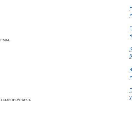
Н
м
П
н
темы.
К
б
В
м
П
у
, позвоночника.