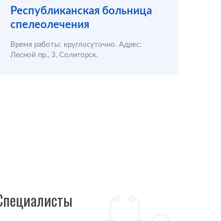
Республиканская больница
Ми
спелеолечения
кл
Время работы: круглосуточно. Адрес:
Адр
Лесной пр., 3, Солигорск.
Мин
Специалисты