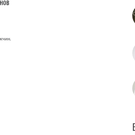
анов
жчин.